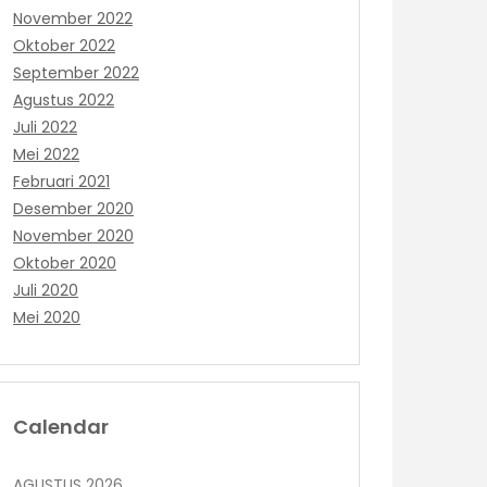
November 2022
Oktober 2022
September 2022
Agustus 2022
Juli 2022
Mei 2022
Februari 2021
Desember 2020
November 2020
Oktober 2020
Juli 2020
Mei 2020
Calendar
AGUSTUS 2026