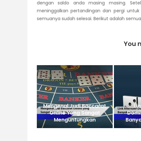
dengan saldo anda masing masing. Setel
meninggalkan pertandingan dan pergi untuk m
semuanya sudah selesai. Berikut adalah semua f
You m
Mengenal Judi Baccarat
Li
Online Yang Sangat
Domi
Menguntungkan
Banya