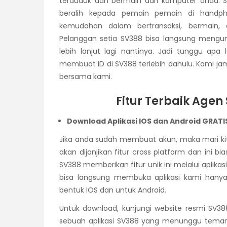
terduduk dan bermain dari komputer anda. SV
beralih kepada pemain pemain di handp
kemudahan dalam bertransaksi, bermain,
Pelanggan setia SV388 bisa langsung mengund
lebih lanjut lagi nantinya. Jadi tunggu apa
membuat ID di SV388 terlebih dahulu. Kami j
bersama kami.
Fitur Terbaik Agen
Download Aplikasi IOS dan Android GRATI
Jika anda sudah membuat akun, maka mari kit
akan dijanjikan fitur cross platform dan ini bi
SV388 memberikan fitur unik ini melalui aplikas
bisa langsung membuka aplikasi kami hanya
bentuk IOS dan untuk Android.
Untuk download, kunjungi website resmi SV3
sebuah aplikasi SV388 yang menunggu teman