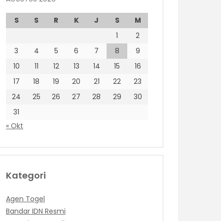
S
S
R
K
J
S
M
1
2
3
4
5
6
7
8
9
10
11
12
13
14
15
16
17
18
19
20
21
22
23
24
25
26
27
28
29
30
31
« Okt
Kategori
Agen Togel
Bandar IDN Resmi