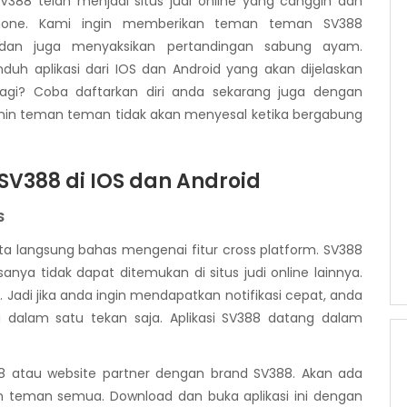
388 telah menjadi situs judi online yang canggih dan
hone. Kami ingin memberikan teman teman SV388
 dan juga menyaksikan pertandingan sabung ayam.
uh aplikasi dari IOS dan Android yang akan dijelaskan
 lagi? Coba daftarkan diri anda sekarang juga dengan
amin teman teman tidak akan menyesal ketika bergabung
 SV388 di IOS dan Android
S
a langsung bahas mengenai fitur cross platform. SV388
asanya tidak dapat ditemukan di situs judi online lainnya.
i. Jadi jika anda ingin mendapatkan notifikasi cepat, anda
 dalam satu tekan saja. Aplikasi SV388 datang dalam
88 atau website partner dengan brand SV388. Akan ada
 teman semua. Download dan buka aplikasi ini dengan