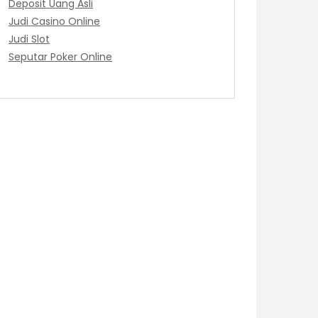
Deposit Uang Asli
Judi Casino Online
Judi Slot
Seputar Poker Online