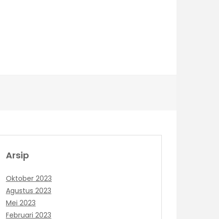
Arsip
Oktober 2023
Agustus 2023
Mei 2023
Februari 2023