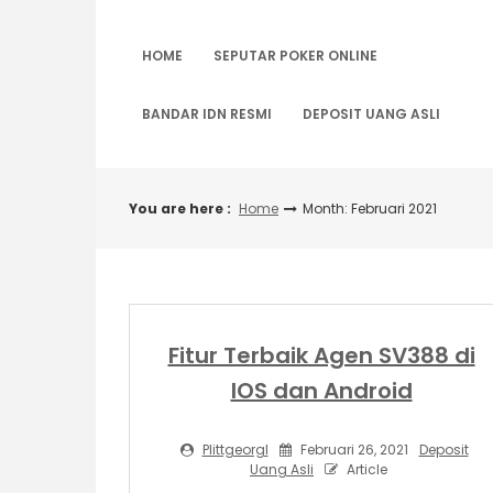
Skip
to
content
HOME
SEPUTAR POKER ONLINE
BANDAR IDN RESMI
DEPOSIT UANG ASLI
You are here :
Home
Month: Februari 2021
Fitur Terbaik Agen SV388 di
IOS dan Android
Plittgeorgl
Februari 26, 2021
Deposit
Uang Asli
Article