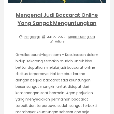
Mengenal Judi Baccarat Online
Yang Sangat Menguntungkan
Plittgeorgl
Juli 27, 2022
Deposit Uang Asli
Article
Gmailaccount-login.com – Kesuksesan dalam
hidup sekarang semakin mudah untuk bisa
bettor dapatkan melalui judi baccarat online
di situs terpercaya. Hal tersebut karena
dengan berjudi baccarat saja keuntungan
besar sangat mungkin untuk didapat dari
kemenangan saat bermain. Agen perjudian
yang menyediakan permainan baccarat
terbaik dan terpercaya sudah sangat terbukti
membayar keuntungan sebesar apa saja.