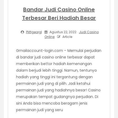
Bandar Judi Casino Online
Terbesar Beri Hadiah Besar
Plittgeorgl
Agustus 22, 2022
Judi Casino
Online
Article
Gmailaccount-login.com – Memulai perjudian
di bandar judi casino online terbesar dapat
memberikan bettor hadiah kemenangan
dalam berjudi lebih tinggi. Namun, tentunya
hadiah yang tinggi ini tergantung dengan
permainan judi yang di pilih. Jadi ketahui
permainan judi yang hadiahnya besar! Casino
merupakan tempat gudangnya perjudian. Di
sini Anda bisa mencoba beragam jenis
permainan judi yang seru