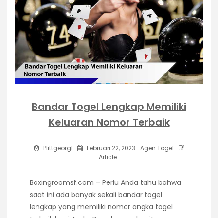
Bandar Togel Lengkap Memiliki
Keluaran Nomor Terbaik
Plittgeorgl
Februari 22, 2023
Agen Togel
Article
Boxingroomsf.com – Perlu Anda tahu bahwa
saat ini ada banyak sekali bandar togel
lengkap yang memiliki nomor angka togel