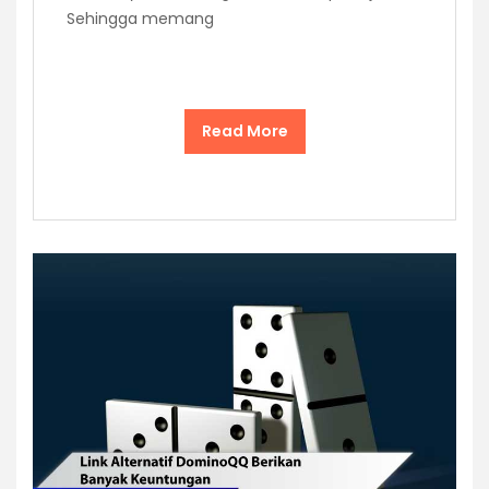
Sehingga memang
Read More