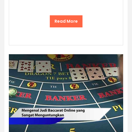
Read More