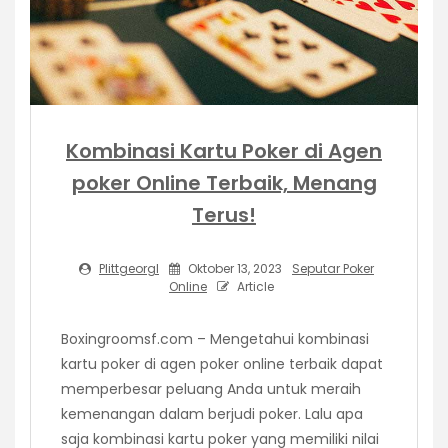
Kombinasi Kartu Poker di Agen
poker Online Terbaik, Menang
Terus!
Plittgeorgl
Oktober 13, 2023
Seputar Poker
Online
Article
Boxingroomsf.com – Mengetahui kombinasi
kartu poker di agen poker online terbaik dapat
memperbesar peluang Anda untuk meraih
kemenangan dalam berjudi poker. Lalu apa
saja kombinasi kartu poker yang memiliki nilai