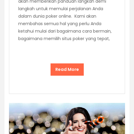
akan memberikan panduan langkah demi
langkah untuk memulai perjalanan Anda
dalam dunia poker online. Kami akan
membahas semua hal yang perlu Anda
ketahui mulai dari bagaimana cara bermain,
bagaimana memilih situs poker yang tepat,
Read More