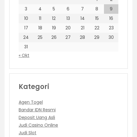
3
4
5
6
7
8
9
10
11
12
13
14
15
16
17
18
19
20
21
22
23
24
25
26
27
28
29
30
31
« Okt
Kategori
Agen Togel
Bandar IDN Resmi
Deposit Uang Asli
Judi Casino Online
Judi Slot