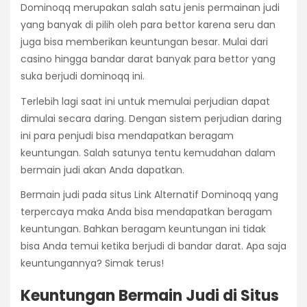
Dominoqq merupakan salah satu jenis permainan judi
yang banyak di pilih oleh para bettor karena seru dan
juga bisa memberikan keuntungan besar. Mulai dari
casino hingga bandar darat banyak para bettor yang
suka berjudi dominoqq ini.
Terlebih lagi saat ini untuk memulai perjudian dapat
dimulai secara daring. Dengan sistem perjudian daring
ini para penjudi bisa mendapatkan beragam
keuntungan. Salah satunya tentu kemudahan dalam
bermain judi akan Anda dapatkan.
Bermain judi pada situs Link Alternatif Dominoqq yang
terpercaya maka Anda bisa mendapatkan beragam
keuntungan. Bahkan beragam keuntungan ini tidak
bisa Anda temui ketika berjudi di bandar darat. Apa saja
keuntungannya? Simak terus!
Keuntungan Bermain Judi di Situs