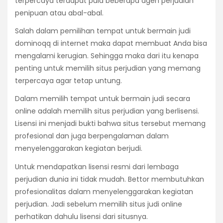
terpercaya terdapat pula beberapa agen perjudian
penipuan atau abal-abal.
Salah dalam pemilihan tempat untuk bermain judi
dominoqq di internet maka dapat membuat Anda bisa
mengalami kerugian. Sehingga maka dari itu kenapa
penting untuk memilih situs perjudian yang memang
terpercaya agar tetap untung.
Dalam memilih tempat untuk bermain judi secara
online adalah memilih situs perjudian yang berlisensi.
Lisensi ini menjadi bukti bahwa situs tersebut memang
profesional dan juga berpengalaman dalam
menyelenggarakan kegiatan berjudi.
Untuk mendapatkan lisensi resmi dari lembaga
perjudian dunia ini tidak mudah. Bettor membutuhkan
profesionalitas dalam menyelenggarakan kegiatan
perjudian. Jadi sebelum memilih situs judi online
perhatikan dahulu lisensi dari situsnya.