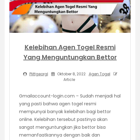
Kelebihan Agen Togel Resmi
Yang Menguntungkan Bettor
Plittgeorgl
Oktober 8, 2022
Agen Togel
Article
Gmailaccount-login.com – Sudah menjadi hal
yang pasti bahwa agen togel resmi
mempunyai banyak kelebihan bagi bettor
online. Kelebihan tersebut pastinya akan
sangat menguntungkan jika bettor bisa
memanfaatkannya dengan baik dan