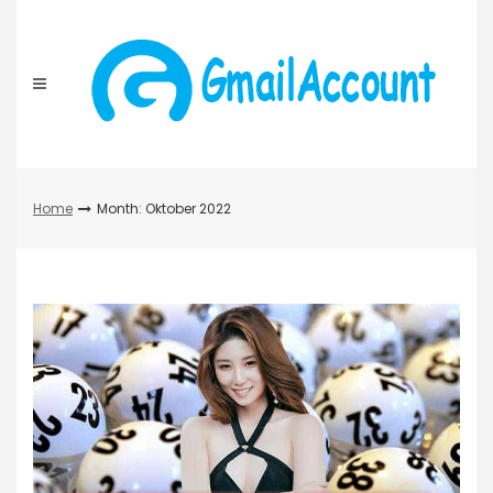
Skip
to
content
Home
Month: Oktober 2022