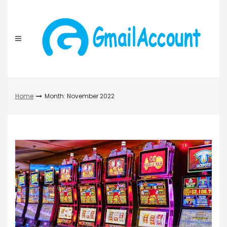
Skip
to
content
Home
Month: November 2022