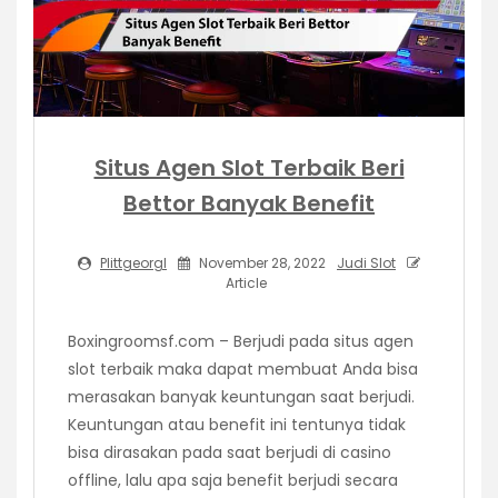
Situs Agen Slot Terbaik Beri
Bettor Banyak Benefit
Plittgeorgl
November 28, 2022
Judi Slot
Article
Boxingroomsf.com – Berjudi pada situs agen
slot terbaik maka dapat membuat Anda bisa
merasakan banyak keuntungan saat berjudi.
Keuntungan atau benefit ini tentunya tidak
bisa dirasakan pada saat berjudi di casino
offline, lalu apa saja benefit berjudi secara