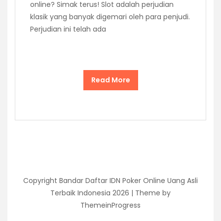
online? Simak terus! Slot adalah perjudian
klasik yang banyak digemari oleh para penjudi.
Perjudian ini telah ada
Read More
Copyright Bandar Daftar IDN Poker Online Uang Asli
Terbaik Indonesia 2026 | Theme by
ThemeinProgress