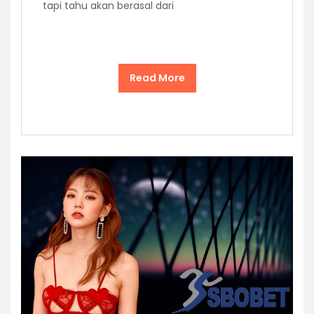
tapi tahu akan berasal dari
Read More