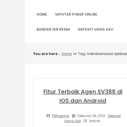
Skip
to
content
HOME
SEPUTAR POKER ONLINE
BANDAR IDN RESMI
DEPOSIT UANG ASLI
You are here :
Home
Tag: mendownload aplikas
Fitur Terbaik Agen SV388 di
IOS dan Android
Plittgeorgl
Februari 26, 2021
Deposit
Uang Asli
Article