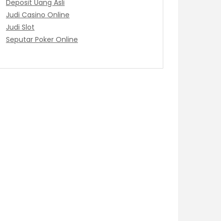
Deposit Uang Asli
Judi Casino Online
Judi Slot
Seputar Poker Online