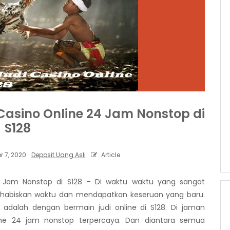
 Casino Online 24 Jam Nonstop di
S128
 7, 2020
Deposit Uang Asli
Article
24 Jam Nonstop di S128 – Di waktu waktu yang sangat
abiskan waktu dan mendapatkan keseruan yang baru.
i adalah dengan bermain judi online di S128. Di jaman
line 24 jam nonstop terpercaya. Dan diantara semua