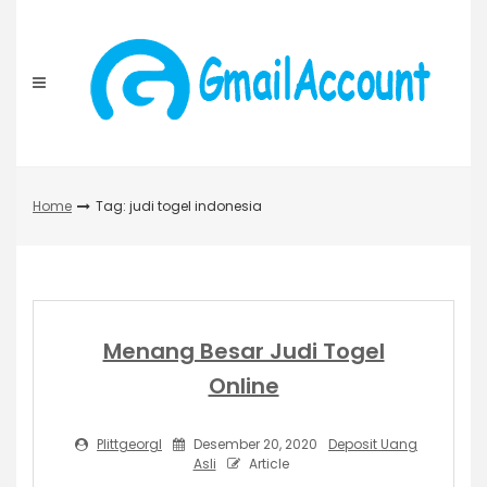
Skip
to
content
Home
Tag: judi togel indonesia
Menang Besar Judi Togel
Online
Plittgeorgl
Desember 20, 2020
Deposit Uang
Asli
Article